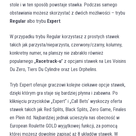
stole i w ten sposób powstaje stawka. Podczas samego
obstawiania możesz skorzystać z dwóch możliwości – trybu
Regular
albo trybu
Expert
.
W przypadku trybu Regular korzystasz z prostych stawek
takich jak parzysta/nieparzysta, czerwony/czarny, kolumny,
konkretny numer, na planszy nie zabrakło również
popularnego „
Racetrack-u
” z opcjami stawek na Les Voisins
Du Zero, Tiers Du Cylindre oraz Les Orphelins.
Tryb Expert oferuje graczowi kolejne ciekawe opcje stawek,
dzięki którym gra staje się bardziej płynna i zabawna. Po
kliknięciu przycisków „Expert“ i „Call Bets‘ wyskoczy oferta
stawek takich jak Red Splits, Black Splits, Zero Game, Finales
en Plein itd. Najbardziej jednak ucieszyła nas obecność w
European Roulette GOLD wyjątkowej funkcji, za pomocą
której możesz dowolnie zapisać aż 8 układów stawek. W