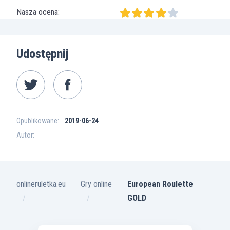
Nasza ocena:
Udostępnij
Opublikowane:
2019-06-24
Autor:
onlineruletka.eu
Gry online
European Roulette
GOLD